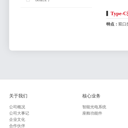
术
·
Type
全
方
位
特点：
双口
服
务
商
·
生
产
和
质
量
保
障
新
闻
中
心
关于我们
核心业务
联
公司概况
智能光电系统
系
我
公司大事记
座舱功能件
们
企业文化
合作伙伴