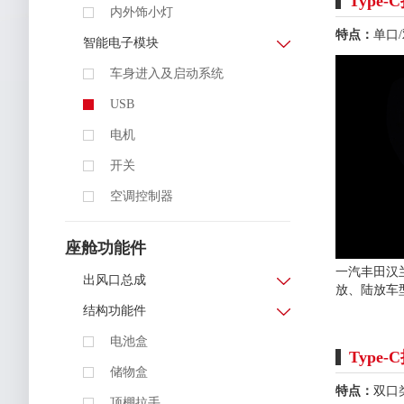
Type
化
内外饰小灯
·
特点：
单口
合
智能电子模块
作
伙
伴
车身进入及启动系统
USB
核
心
业
电机
务
开关
·
智
能
空调控制器
光
电
系
统
座舱功能件
·
一汽丰田汉
座
出风口总成
舱
放、陆放车
功
结构功能件
能
件
电池盒
Type
创
储物盒
新
与
特点：
双口
技
顶棚拉手