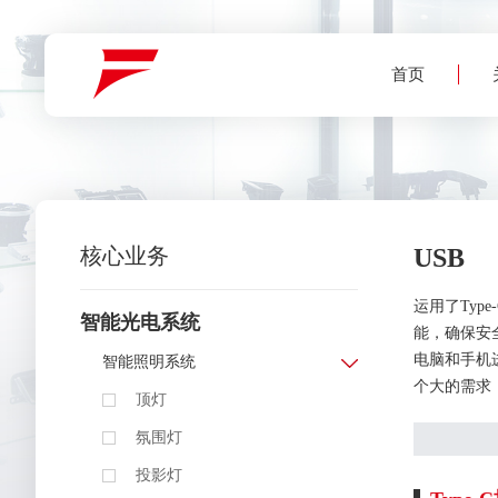
菜
菜
单
单
首页
首
中
文
页
关
于
English
我
们
核心业务
USB
·
Deutsch
公
司
概
运用了Ty
况
智能光电系统
能，确保安全
日
·
本
公
电脑和手机进
智能照明系统
語
司
大
个大的需求
事
顶灯
记
氛围灯
·
企
业
投影灯
文